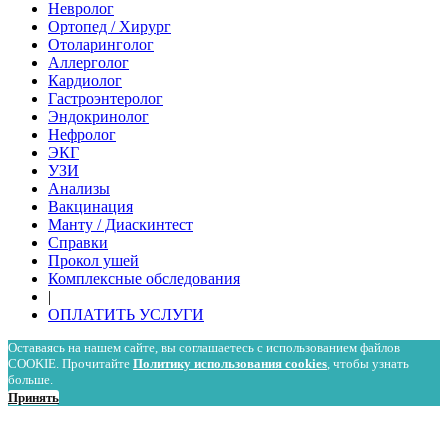
Невролог
Ортопед / Хирург
Отоларинголог
Аллерголог
Кардиолог
Гастроэнтеролог
Эндокринолог
Нефролог
ЭКГ
УЗИ
Анализы
Вакцинация
Манту / Диаскинтест
Справки
Прокол ушей
Комплексные обследования
|
ОПЛАТИТЬ УСЛУГИ
Оставаясь на нашем сайте, вы соглашаетесь с использованием файлов
COOKIE. Прочитайте
Политику использования cookies
, чтобы узнать
больше.
Принять
Политика в отношении обработки персональных данных
Политика использования cookies