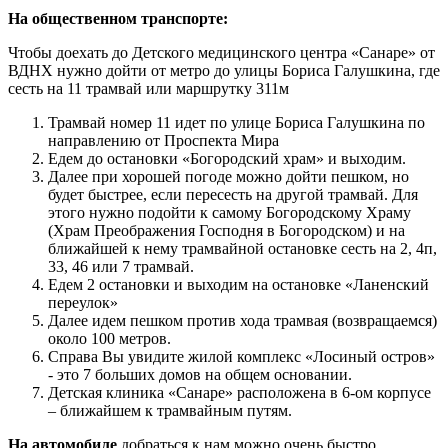
На общественном транспорте:
Чтобы доехать до Детского медицинского центра «Санаре» от
ВДНХ нужно дойти от метро до улицы Бориса Галушкина, где
сесть на 11 трамвай или маршрутку 311м
Трамвай номер 11 идет по улице Бориса Галушкина по
направлению от Проспекта Мира
Едем до остановки «Богородский храм» и выходим.
Далее при хорошей погоде можно дойти пешком, но
будет быстрее, если пересесть на другой трамвай. Для
этого нужно подойти к самому Богородскому Храму
(Храм Преображения Господня в Богородском) и на
ближайшей к нему трамвайной остановке сесть на 2, 4п,
33, 46 или 7 трамвай.
Едем 2 остановки и выходим на остановке «Ланенский
переулок»
Далее идем пешком против хода трамвая (возвращаемся)
около 100 метров.
Справа Вы увидите жилой комплекс «Лосиный остров»
- это 7 больших домов на общем основании.
Детская клиника «Санаре» расположена в 6-ом корпусе
– ближайшем к трамвайным путям.
На автомобиле
добраться к нам можно очень быстро,