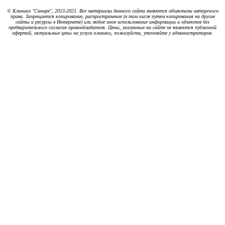
© Клиника "Санаре", 2013-2021. Все материалы данного сайта являются объектами авторского
права. Запрещается копирование, распространение (в том числе путем копирования на другие
сайты и ресурсы в Интернете) или любое иное использование информации и объектов без
предварительного согласия правообладателя. Цены, указанные на сайте не являются публичной
офертой, актуальные цены на услуги клиники, пожалуйста, уточняйте у администраторов.