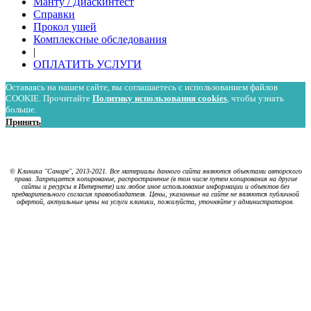
Манту / Диаскинтест
Справки
Прокол ушей
Комплексные обследования
|
ОПЛАТИТЬ УСЛУГИ
Оставаясь на нашем сайте, вы соглашаетесь с использованием файлов
COOKIE. Прочитайте
Политику использования cookies
, чтобы узнать
больше.
Принять
Политика в отношении обработки персональных данных
Политика использования cookies
© Клиника "Санаре", 2013-2021. Все материалы данного сайта являются объектами авторского
права. Запрещается копирование, распространение (в том числе путем копирования на другие
сайты и ресурсы в Интернете) или любое иное использование информации и объектов без
предварительного согласия правообладателя. Цены, указанные на сайте не являются публичной
офертой, актуальные цены на услуги клиники, пожалуйста, уточняйте у администраторов.