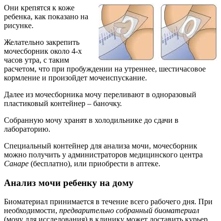
Они крепятся к коже
ребенка, как показано на
рисунке.
Желательно закрепить
мочесборник около 4-х
часов утра, с таким
расчетом, что при пробуждении на утреннее, шестичасовое
кормление и произойдет мочеиспускание.
Далее из мочесборника мочу переливают в одноразовый
пластиковый контейнер – баночку.
Собранную мочу хранят в холодильнике до сдачи в
лабораторию.
Специальный контейнер для анализа мочи, мочесборник
можно получить у администраторов медицинского центра
Санаре
(бесплатно), или приобрести в аптеке.
Анализ мочи ребенку на дому
Биоматериал принимается в течение всего рабочего дня. При
необходимости,
предварительно собранный биоматериал
(мочу для исследования) в клинику может доставить курьер.