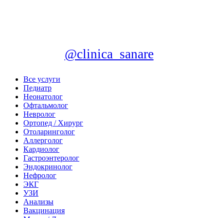
@clinica_sanare
Все услуги
Педиатр
Неонатолог
Офтальмолог
Невролог
Ортопед / Хирург
Отоларинголог
Аллерголог
Кардиолог
Гастроэнтеролог
Эндокринолог
Нефролог
ЭКГ
УЗИ
Анализы
Вакцинация