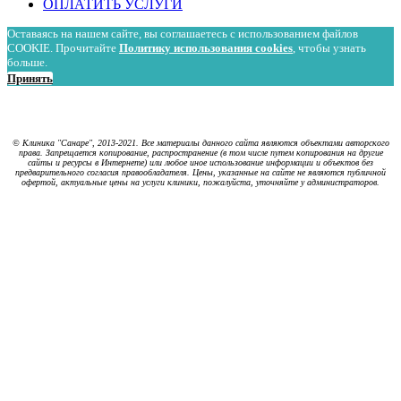
ОПЛАТИТЬ УСЛУГИ
Оставаясь на нашем сайте, вы соглашаетесь с использованием файлов
COOKIE. Прочитайте
Политику использования cookies
, чтобы узнать
больше.
Принять
Политика в отношении обработки персональных данных
Политика использования cookies
© Клиника "Санаре", 2013-2021. Все материалы данного сайта являются объектами авторского
права. Запрещается копирование, распространение (в том числе путем копирования на другие
сайты и ресурсы в Интернете) или любое иное использование информации и объектов без
предварительного согласия правообладателя. Цены, указанные на сайте не являются публичной
офертой, актуальные цены на услуги клиники, пожалуйста, уточняйте у администраторов.