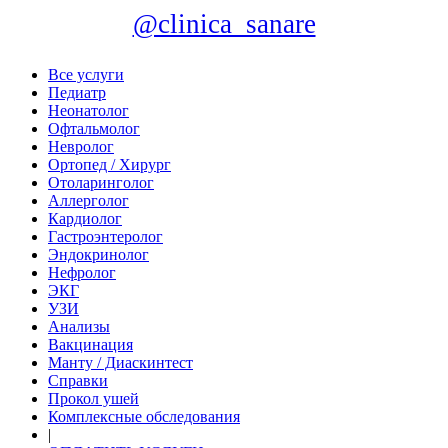
@clinica_sanare
Все услуги
Педиатр
Неонатолог
Офтальмолог
Невролог
Ортопед / Хирург
Отоларинголог
Аллерголог
Кардиолог
Гастроэнтеролог
Эндокринолог
Нефролог
ЭКГ
УЗИ
Анализы
Вакцинация
Манту / Диаскинтест
Справки
Прокол ушей
Комплексные обследования
|