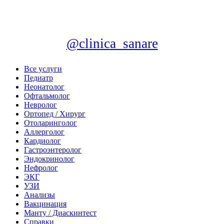
@clinica_sanare
Все услуги
Педиатр
Неонатолог
Офтальмолог
Невролог
Ортопед / Хирург
Отоларинголог
Аллерголог
Кардиолог
Гастроэнтеролог
Эндокринолог
Нефролог
ЭКГ
УЗИ
Анализы
Вакцинация
Манту / Диаскинтест
Справки