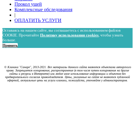
Прокол ушей
Комплексные обследования
|
ОПЛАТИТЬ УСЛУГИ
Оставаясь на нашем сайте, вы соглашаетесь с использованием файлов
COOKIE. Прочитайте
Политику использования cookies
, чтобы узнать
больше.
Принять
Политика в отношении обработки персональных данных
Политика использования cookies
© Клиника "Санаре", 2013-2021. Все материалы данного сайта являются объектами авторского
права. Запрещается копирование, распространение (в том числе путем копирования на другие
сайты и ресурсы в Интернете) или любое иное использование информации и объектов без
предварительного согласия правообладателя. Цены, указанные на сайте не являются публичной
офертой, актуальные цены на услуги клиники, пожалуйста, уточняйте у администраторов.