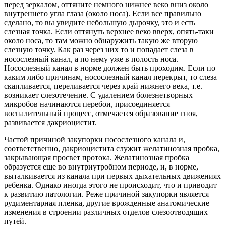
перед зеркалом, оттяните немного нижнее веко вниз около
внутреннего угла глаза (около носа). Если все правильно
сделано, то вы увидите небольшую дырочку, это и есть
слезная точка. Если оттянуть верхнее веко вверх, опять-таки
около носа, то там можно обнаружить такую же вторую
слезную точку. Как раз через них то и попадает слеза в
носослезный канал, а по нему уже в полость носа.
Носослезный канал в норме должен быть проходим. Если по
каким либо причинам, носослезный канал перекрыт, то слеза
скапливается, переливается через край нижнего века, т.е.
возникает слезотечение. С удалением болезнетворных
микробов начинаются перебои, присоединяется
воспалительный процесс, отмечается образование гноя,
развивается дакриоцистит.
Частой причиной закупорки носослезного канала и,
соответственно, дакриоцистита служит желатинозная пробка,
закрывающая просвет протока. Желатинозная пробка
образуется еще во внутриутробном периоде, и, в норме,
выталкивается из канала при первых дыхательных движениях
ребенка. Однако иногда этого не происходит, что и приводит
к развитию патологии. Реже причиной закупорки является
рудиментарная пленка, другие врожденные анатомические
изменения в строении различных отделов слезоотводящих
путей.