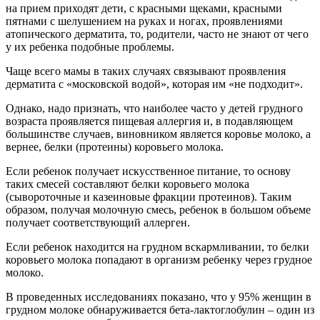
на прием приходят дети, с красными щеками, красными
пятнами с шелушением на руках и ногах, проявлениями
атопического дерматита, то, родители, часто не знают от чего
у их ребенка подобные проблемы.
Чаще всего мамы в таких случаях связывают проявления
дерматита с «московской водой», которая им «не подходит».
Однако, надо признать, что наиболее часто у детей грудного
возраста проявляется пищевая аллергия и, в подавляющем
большинстве случаев, виновником является коровье молоко, а
вернее, белки (протеины) коровьего молока.
Если ребенок получает искусственное питание, то основу
таких смесей составляют белки коровьего молока
(сывороточные и казеиновые фракции протеинов). Таким
образом, получая молочную смесь, ребенок в большом объеме
получает соответствующий аллерген.
Если ребенок находится на грудном вскармливании, то белки
коровьего молока попадают в организм ребенку через грудное
молоко.
В проведенных исследованиях показано, что у 95% женщин в
грудном молоке обнаруживается бета-лактоглобулин – один из