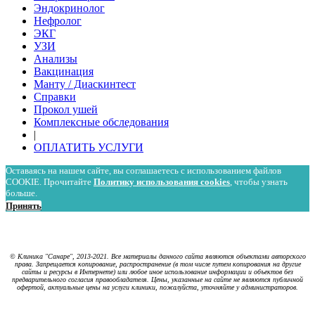
Эндокринолог
Нефролог
ЭКГ
УЗИ
Анализы
Вакцинация
Манту / Диаскинтест
Справки
Прокол ушей
Комплексные обследования
|
ОПЛАТИТЬ УСЛУГИ
Оставаясь на нашем сайте, вы соглашаетесь с использованием файлов
COOKIE. Прочитайте
Политику использования cookies
, чтобы узнать
больше.
Принять
Политика в отношении обработки персональных данных
Политика использования cookies
© Клиника "Санаре", 2013-2021. Все материалы данного сайта являются объектами авторского
права. Запрещается копирование, распространение (в том числе путем копирования на другие
сайты и ресурсы в Интернете) или любое иное использование информации и объектов без
предварительного согласия правообладателя. Цены, указанные на сайте не являются публичной
офертой, актуальные цены на услуги клиники, пожалуйста, уточняйте у администраторов.