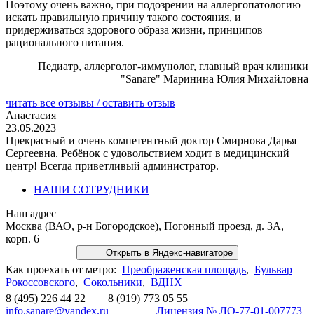
Поэтому очень важно, при подозрении на аллергопатологию
искать правильную причину такого состояния, и
придерживаться здорового образа жизни, принципов
рационального питания.
Педиатр, аллерголог-иммунолог, главный врач клиники
"Sanare" Маринина Юлия Михайловна
читать все отзывы / оставить отзыв
Анастасия
23.05.2023
Прекрасный и очень компетентный доктор Смирнова Дарья
Сергеевна. Ребёнок с удовольствием ходит в медицинский
центр! Всегда приветливый администратор.
НАШИ СОТРУДНИКИ
Наш адрес
Москва (ВАО, р-н Богородское), Погонный проезд, д. 3А,
корп. 6
Открыть в Яндекс-навигаторе
Как проехать от метро:
Преображенская площадь
,
Бульвар
Рокоссовского
,
Сокольники
,
ВДНХ
8 (495) 226 44 22 8 (919) 773 05 55
info.sanare@yandex.ru
Лицензия № ЛО-77-01-007773