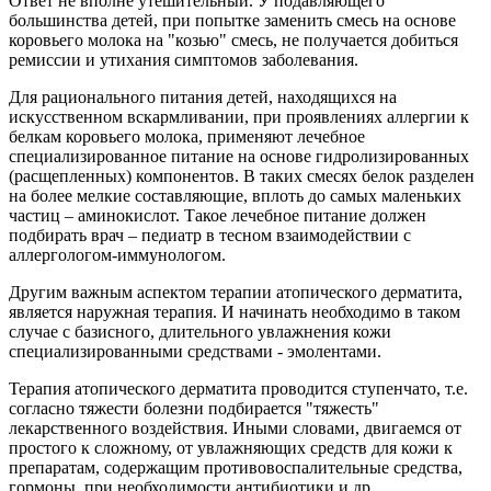
Ответ не вполне утешительный. У подавляющего
большинства детей, при попытке заменить смесь на основе
коровьего молока на "козью" смесь, не получается добиться
ремиссии и утихания симптомов заболевания.
Для рационального питания детей, находящихся на
искусственном вскармливании, при проявлениях аллергии к
белкам коровьего молока, применяют лечебное
специализированное питание на основе гидролизированных
(расщепленных) компонентов. В таких смесях белок разделен
на более мелкие составляющие, вплоть до самых маленьких
частиц – аминокислот. Такое лечебное питание должен
подбирать врач – педиатр в тесном взаимодействии с
аллергологом-иммунологом.
Другим важным аспектом терапии атопического дерматита,
является наружная терапия. И начинать необходимо в таком
случае с базисного, длительного увлажнения кожи
специализированными средствами - эмолентами.
Терапия атопического дерматита проводится ступенчато, т.е.
согласно тяжести болезни подбирается "тяжесть"
лекарственного воздействия. Иными словами, двигаемся от
простого к сложному, от увлажняющих средств для кожи к
препаратам, содержащим противовоспалительные средства,
гормоны, при необходимости антибиотики и др.