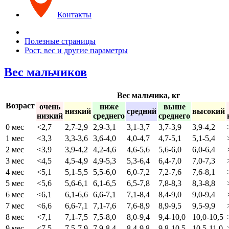
Контакты
Полезные страницы
Рост, вес и другие параметры
Вес мальчиков
Вес мальчика, кг
Возраст
очень
ниже
выше
низкий
средний
высокий
низкий
среднего
среднего
0 мес
<2,7
2,7-2,9
2,9-3,1
3,1-3,7
3,7-3,9
3,9-4,2
1 мес
<3,3
3,3-3,6
3,6-4,0
4,0-4,7
4,7-5,1
5,1-5,4
2 мес
<3,9
3,9-4,2
4,2-4,6
4,6-5,6
5,6-6,0
6,0-6,4
3 мес
<4,5
4,5-4,9
4,9-5,3
5,3-6,4
6,4-7,0
7,0-7,3
4 мес
<5,1
5,1-5,5
5,5-6,0
6,0-7,2
7,2-7,6
7,6-8,1
5 мес
<5,6
5,6-6,1
6,1-6,5
6,5-7,8
7,8-8,3
8,3-8,8
6 мес
<6,1
6,1-6,6
6,6-7,1
7,1-8,4
8,4-9,0
9,0-9,4
7 мес
<6,6
6,6-7,1
7,1-7,6
7,6-8,9
8,9-9,5
9,5-9,9
8 мес
<7,1
7,1-7,5
7,5-8,0
8,0-9,4
9,4-10,0
10,0-10,5
9 мес
<7,5
7,5-7,9
7,9-8,4
8,4-9,8
9,8-10,5
10,5-11,0