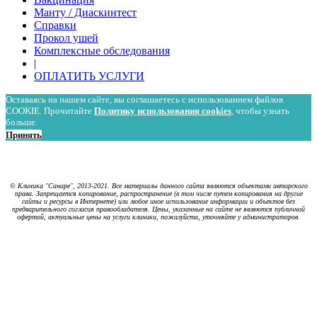
Манту / Диаскинтест
Справки
Прокол ушей
Комплексные обследования
|
ОПЛАТИТЬ УСЛУГИ
Оставаясь на нашем сайте, вы соглашаетесь с использованием файлов
COOKIE. Прочитайте
Политику использования cookies
, чтобы узнать
больше.
Принять
Политика в отношении обработки персональных данных
Политика использования cookies
© Клиника "Санаре", 2013-2021. Все материалы данного сайта являются объектами авторского
права. Запрещается копирование, распространение (в том числе путем копирования на другие
сайты и ресурсы в Интернете) или любое иное использование информации и объектов без
предварительного согласия правообладателя. Цены, указанные на сайте не являются публичной
офертой, актуальные цены на услуги клиники, пожалуйста, уточняйте у администраторов.