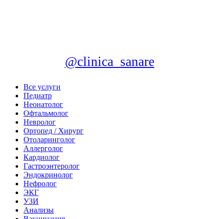
@clinica_sanare
Все услуги
Педиатр
Неонатолог
Офтальмолог
Невролог
Ортопед / Хирург
Отоларинголог
Аллерголог
Кардиолог
Гастроэнтеролог
Эндокринолог
Нефролог
ЭКГ
УЗИ
Анализы
Вакцинация