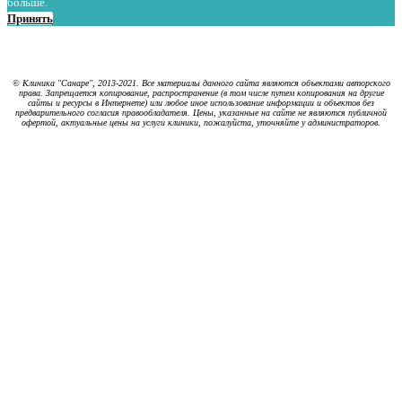
больше.
Принять
Политика в отношении обработки персональных данных
Политика использования cookies
© Клиника "Санаре", 2013-2021. Все материалы данного сайта являются объектами авторского
права. Запрещается копирование, распространение (в том числе путем копирования на другие
сайты и ресурсы в Интернете) или любое иное использование информации и объектов без
предварительного согласия правообладателя. Цены, указанные на сайте не являются публичной
офертой, актуальные цены на услуги клиники, пожалуйста, уточняйте у администраторов.