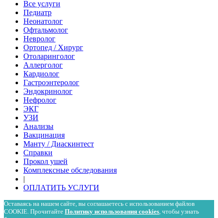
Все услуги
Педиатр
Неонатолог
Офтальмолог
Невролог
Ортопед / Хирург
Отоларинголог
Аллерголог
Кардиолог
Гастроэнтеролог
Эндокринолог
Нефролог
ЭКГ
УЗИ
Анализы
Вакцинация
Манту / Диаскинтест
Справки
Прокол ушей
Комплексные обследования
|
ОПЛАТИТЬ УСЛУГИ
Оставаясь на нашем сайте, вы соглашаетесь с использованием файлов
COOKIE. Прочитайте
Политику использования cookies
, чтобы узнать