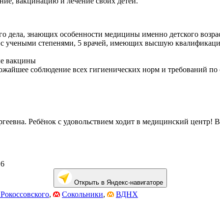
ние, вакцинацию и лечение своих детей.
го дела, знающих особенности медицины именно детского возра
ра с учеными степенями, 5 врачей, имеющих высшую квалификац
ые вакцины
трожайшее соблюдение всех гигиенических норм и требований по
геевна. Ребёнок с удовольствием ходит в медицинский центр! 
 6
Открыть в Яндекс-навигаторе
 Рокоссовского
,
Сокольники
,
ВДНХ