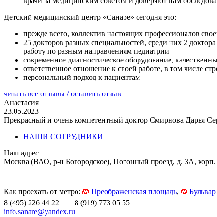
врачи за медицинским советом и доверяют нам обследова
Детский медицинский центр «Санаре» сегодня это:
прежде всего, коллектив настоящих профессионалов свое
25 докторов разных специальностей, среди них 2 докто
работу по разным направлениям педиатрии
современное диагностическое оборудование, качественн
ответственное отношение к своей работе, в том числе с
персональный подход к пациентам
читать все отзывы / оставить отзыв
Анастасия
23.05.2023
Прекрасный и очень компетентный доктор Смирнова Дарья Сер
НАШИ СОТРУДНИКИ
Наш адрес
Москва (ВАО, р-н Богородское), Погонный проезд, д. 3А, корп.
Как проехать от метро:
Преображенская площадь
,
Бульвар
8 (495) 226 44 22 8 (919) 773 05 55
info.sanare@yandex.ru