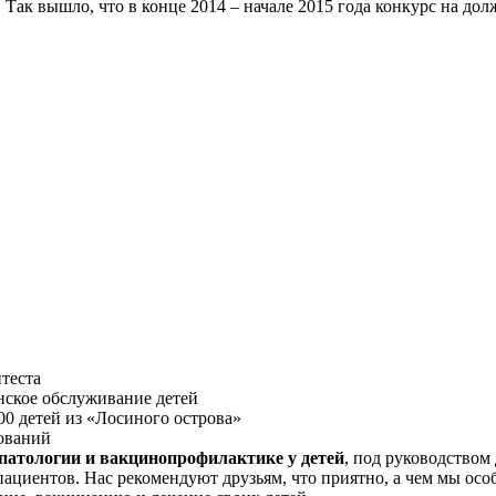
к вышло, что в конце 2014 – начале 2015 года конкурс на должн
теста
нское обслуживание детей
0 детей из «Лосиного острова»
дований
патологии и вакцинопрофилактике у детей
, под руководством
ациентов. Нас рекомендуют друзьям, что приятно, а чем мы особе