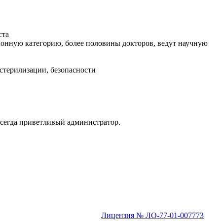
ста
ионную категорию, более половины докторов, ведут научную
 стерилизации, безопасности
Всегда приветливый администратор.
Лицензия № ЛО-77-01-007773