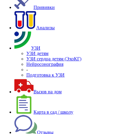
Прививки
Анализы
УЗИ
УЗИ детям
УЗИ сердца детям (ЭхоКГ)
Нейросонография
-
Подготовка к УЗИ
Вызов на дом
Карта в сад / школу
Отзывы