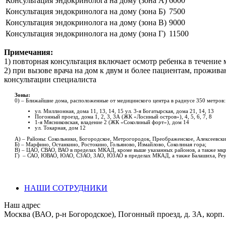
Консультация эндокринолога на дому (зона А)
6000
Консультация эндокринолога на дому (зона Б)
7500
Консультация эндокринолога на дому (зона В)
9000
Консультация эндокринолога на дому (зона Г)
11500
Примечания:
1) повторная консультация включает осмотр ребенка в течени
2) при вызове врача на дом к двум и более пациентам, прожив
консультации специалиста
Зоны:
0) – Ближайшие дома, расположенные от медицинского центра в радиусе 350 метров:
ул. Миллионная, дома 11, 13, 14, 15
ул. 3-я Богатырская, дома 21, 14, 13
Погонный проезд, дома 1, 2, 3, 3А (ЖК «Лосиный остров»), 4, 5, 6, 7, 8
1-я Мясниковская, владение 2 (ЖК «Соколиный форт»), дом 14
ул. Токарная, дом 12
А) – Районы: Сокольники, Богородское, Метрогородок, Преображенское, Алексеевски
Б) – Марфино, Останкино, Ростокино, Гольяново, Измайлово, Соколиная гора;
В) – ЦАО, СВАО, ВАО в пределах МКАД, кроме выше указанных районов, а также мкр
Г) – САО, ЮВАО, ЮАО, СЗАО, ЗАО, ЮЗАО в пределах МКАД, а также Балашиха, Ре
НАШИ СОТРУДНИКИ
Наш адрес
Москва (ВАО, р-н Богородское), Погонный проезд, д. 3А, корп.