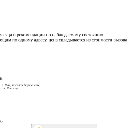
е месяца и рекомендации по наблюдаемому состоянию
ающим по одному адресу, цена складывается из стоимости вызова
й;
. 1 Мая, посёлок Абрамцево;
утов, Мытищи.
 6