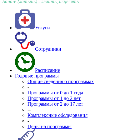
Sānāre (латынь) - лечить, исцелять
Услуги
Сотрудники
Расписание
Годовые программы
Общие сведения о программах
-
Программы от 0 до 1 года
Программы от 1 до 2 лет
Программы от 2 до 17 лет
--
Комплексные обследования
-
Цены на программы