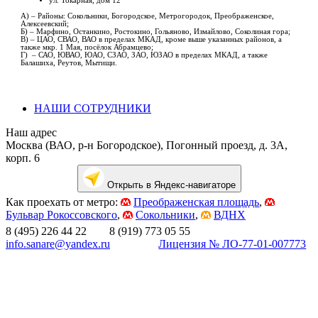
ул. Токарная, дом 12
А) – Районы: Сокольники, Богородское, Метрогородок, Преображенское,
Алексеевский;
Б) – Марфино, Останкино, Ростокино, Гольяново, Измайлово, Соколиная гора;
В) – ЦАО, СВАО, ВАО в пределах МКАД, кроме выше указанных районов, а
также мкр. 1 Мая, посёлок Абрамцево;
Г) – САО, ЮВАО, ЮАО, СЗАО, ЗАО, ЮЗАО в пределах МКАД, а также
Балашиха, Реутов, Мытищи.
НАШИ СОТРУДНИКИ
Наш адрес
Москва (ВАО, р-н Богородское), Погонный проезд, д. 3А,
корп. 6
Открыть в Яндекс-навигаторе
Как проехать от метро:
Преображенская площадь
,
Бульвар Рокоссовского
,
Сокольники
,
ВДНХ
8 (495) 226 44 22 8 (919) 773 05 55
info.sanare@yandex.ru
Лицензия № ЛО-77-01-007773