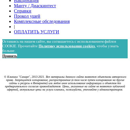
Вакцинация
Манту / Диаскинтест
Справки
Прокол ушей
Комплексные обследования
|
ОПЛАТИТЬ УСЛУГИ
Оставаясь на нашем сайте, вы соглашаетесь с использованием файлов
COOKIE. Прочитайте
Политику использования cookies
, чтобы узнать
больше.
Принять
Политика в отношении обработки персональных данных
Политика использования cookies
© Клиника "Санаре", 2013-2021. Все материалы данного сайта являются объектами авторского
права. Запрещается копирование, распространение (в том числе путем копирования на другие
сайты и ресурсы в Интернете) или любое иное использование информации и объектов без
предварительного согласия правообладателя. Цены, указанные на сайте не являются публичной
офертой, актуальные цены на услуги клиники, пожалуйста, уточняйте у администраторов.